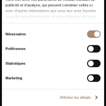
publicité et d'analyse, qui peuvent combiner celles-ci
avec d'autres informations que vous leur avez fournies
ou qu'ils ont collectées lors de votre utilisation de leurs
services.
Sélection
Nécessaires
du
consentement
Préférences
Nos autres réalisations
Statistiques
Marketing
Afficher les détails