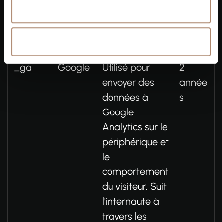
Durée
Autoriser la sélection
maximal
Nom
Fournisseur
Finalité
de
Refuser
conserva
_ga
Google
Utilisé pour
2
envoyer des
année
données à
s
Google
Analytics sur le
périphérique et
le
comportement
du visiteur. Suit
l'internaute à
travers les